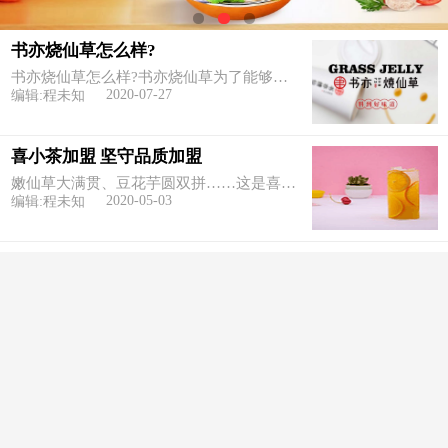
书亦烧仙草怎么样?
书亦烧仙草怎么样?书亦烧仙草为了能够成为当前奶茶市场的佼佼者，总部在产品质量上面就投入了更多的精力
2020-07-27
编辑:程未知
喜小茶加盟 坚守品质加盟
嫩仙草大满贯、豆花芋圆双拼……这是喜小茶加盟推出的，喜小茶坚守茶饮制作品质，加盟优势明显。事实上茶饮市场确实已经成为了许多创业者的挖金圣地，短时间内出现了一批又一
2020-05-03
编辑:程未知
快乐柠檬加盟费多少？再
快乐柠檬加盟是目前超级火热的一个品牌，是各类投资者加盟创业的好选择，同样也是一个有发展潜力的项目，目前正在全国范围内掀起热潮。吸引了很多创业者的眼光，今天小编要给
2019-11-04
编辑:程未知
大龄剩女加盟茶颜悦色，
于是，很多的人都想要在餐饮加盟市场中找到一个适合自己的项目，如果你还没有找到项目的话，可以考虑一下茶颜悦色加盟。这是一个非常有自身特色的品牌，主打新鲜水果和奶茶制
2019-11-04
编辑:程未知